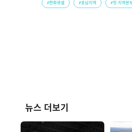
#한화큐셀
#호남지역
#첫 지역본
뉴스 더보기