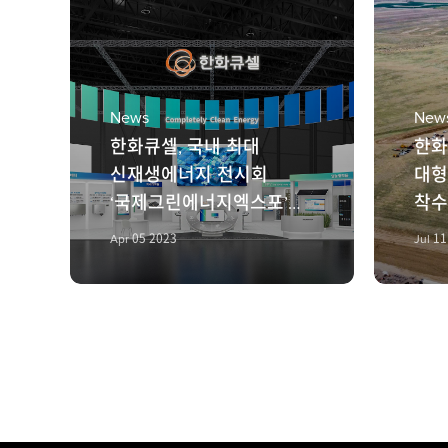
News
New
한화큐셀, 국내 최대
한화
신재생에너지 전시회
대형
‘국제그린에너지엑스포’
착수
참가
Apr 05 2023
Jul 1