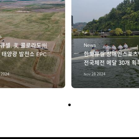
s
큐셀, 美 콜로라도州
News
 태양광 발전소 EPC
한화큐셀 장애인스포츠
전국체전 메달 30개 획
1 2024
Nov 28 2024