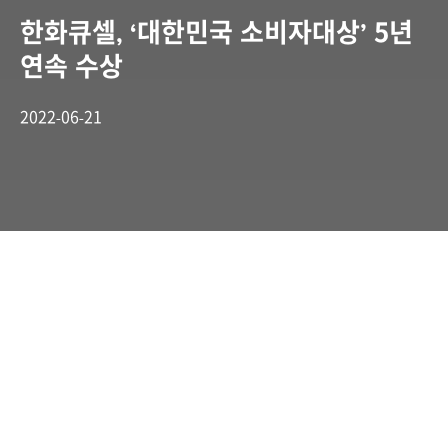
한화큐셀, ‘대한민국 소비자대상’ 5년
연속 수상
2022-06-21
한국소비자협회 주관 대한민국 소비자대상
‘글로벌베스트컴퍼니’ 선정
높은 기술력과 철저한 품질관리 기반 우수한
수출 역량 인정받아 수상