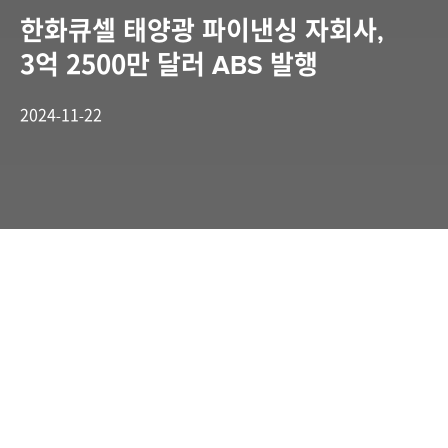
한화큐셀 태양광 파이낸싱 자회사,
3억 2500만 달러 ABS 발행
2024-11-22
미국 태양광 파이낸싱 자회사 엔핀(EnFin),
자산유동화증권(ABS) 500억원 규모 발행…4월
이어 두번째로 총 5.7억 달러 조달 완료
美 주택용 태양광 시장 내 위상 바탕으로 안정적